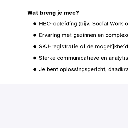
Wat breng je mee?
HBO-opleiding (bijv. Social Work 
Ervaring met gezinnen en complexe
SKJ-registratie of de mogelijkheid
Sterke communicatieve en analyti
Je bent oplossingsgericht, daadkrac
Op locatie
Maassluis/Vlaardingen/Schiedam
,
Zuid-Holland
,
Nederland