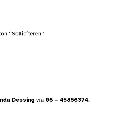
n ‘‘Solliciteren’’
inda Dessing
via
06 – 45856374.