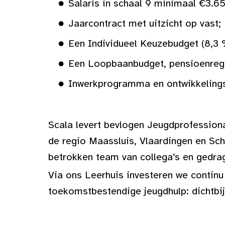
Salaris in schaal 9 minimaal €3.6
Jaarcontract met uitzicht op vast;
Een Individueel Keuzebudget (8,3 
Een Loopbaanbudget, pensioenrege
Inwerkprogramma en ontwikkelings
Scala levert bevlogen Jeugdprofessiona
de regio Maassluis, Vlaardingen en Schi
betrokken team van collega’s en gedrag
Via ons Leerhuis investeren we contin
toekomstbestendige jeugdhulp: dichtbij,