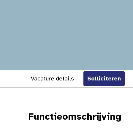
Vacature details
Solliciteren
Functieomschrijving