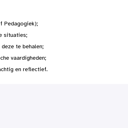
of Pedagogiek);
 situaties;
 deze te behalen;
sche vaardigheden;
htig en reflectief.